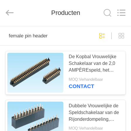
Ltd..
All
Rights
Reserved.
Producten
Developed
by
ECER
HUIS
female pin header
PRODUCTEN
De Kopbal Vrouwelijke
Schakelaar van de 2,0
ONGEVEER
AMPÈREspeld, het
ONS
Vrouwelijke
MOQ:Verhandelbaar
Stopschakelaar 500V
CONTACT
AC Diëlektrische
FABRIEKSREIS
Weerstaan
Dubbele Vrouwelijke de
KWALITEITSCONTROLE
Speldschakelaar van de
Rijonderdompeling,
Vrouwelijke
MOQ:Verhandelbaar