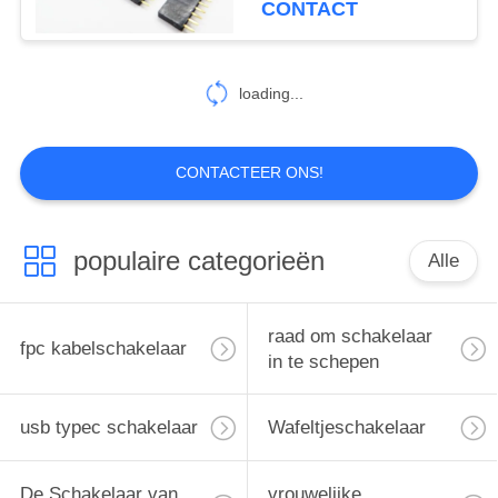
CONTACT
voor Auto
loading...
CONTACTEER ONS!
populaire categorieën
Alle
raad om schakelaar
fpc kabelschakelaar
in te schepen
usb typec schakelaar
Wafeltjeschakelaar
De Schakelaar van
vrouwelijke