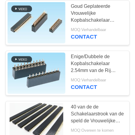
Goud Geplateerde
Vrouwelijke
Kopbalschakelaar
1.27mm het Type van
MOQ:Verhandelbaar
Hoogteonderdompeling
CONTACT
Enige/Dubbele Rij
Enige/Dubbele de
Kopbalschakelaar
2.54mm van de Rij
Vrouwelijke Speld
MOQ:Verhandelbaar
Hoogte voor Militaire
CONTACT
Industrie
40 van de de
Schakelaarstrook van de
speld de Vrouwelijke
Kopbal Enige Rij Rechte
MOQ:Overeen te komen
ONDERDOMPELING