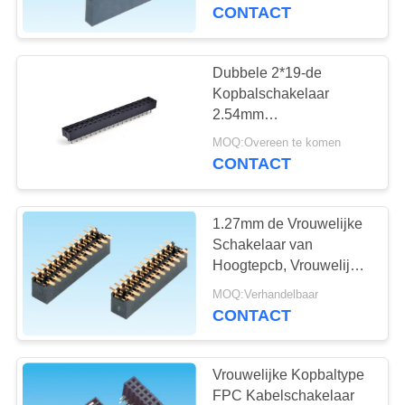
CONTACTEER
Machtsschakelaar
CONTACT
2.0mm Hoogte
ONS
Dubbele 2*19-de
VERZOEK
Kopbalschakelaar
OM
2.54mm
ONDERDOMPELING
EEN
MOQ:Overeen te komen
PBT/PA6T/PA9T/LCP
CONTACT
CITAAT
van de Speld
Vrouwelijke Speld
1.27mm de Vrouwelijke
NEWS
Schakelaar van
Hoogtepcb, Vrouwelijk
Elektro Geplateerd
SITEMAP
MOQ:Verhandelbaar
Schakelaarsh4.3mm
CONTACT
Goud
PRIVACY
POLICY
Vrouwelijke Kopbaltype
FPC Kabelschakelaar