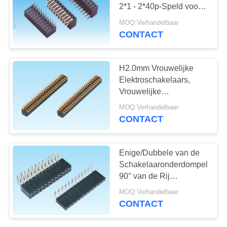
2*1 - 2*40p-Speld voor
PCB-Raad
MOQ:Verhandelbaar
CONTACT
H2.0mm Vrouwelijke
Elektroschakelaars,
Vrouwelijke
Stopschakelaar met
MOQ:Verhandelbaar
Geplateerd Goud
CONTACT
Enige/Dubbele van de
Schakelaaronderdompeling
90° van de Rij
Vrouwelijke Kopbal het
MOQ:Verhandelbaar
Type 2A Huidige
CONTACT
Classificatie