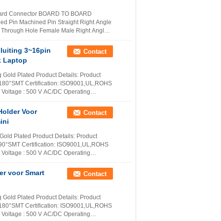
Board Connector BOARD TO BOARD
 Pin Machined Pin Straight Right Angle
 Through Hole Female Male Right Angle
r
luiting 3~16pin
Contact
k Laptop
 Gold Plated Product Details: Product
 180°SMT Certification: ISO9001,UL,ROHS
 Voltage : 500 V AC/DC Operating
Holder Voor
Contact
ini
Gold Plated Product Details: Product
 90°SMT Certification: ISO9001,UL,ROHS
 Voltage : 500 V AC/DC Operating
er voor Smart
Contact
 Gold Plated Product Details: Product
 180°SMT Certification: ISO9001,UL,ROHS
 Voltage : 500 V AC/DC Operating