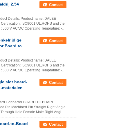
ldrij 2.54
Contact
duct Details: Product name: DALEE
T Certification: ISO9001,UL,ROHS and the
 : 500 V AC/DC Operating Temprature: -40
nkelrijdige
Contact
or Board to
duct Details: Product name: DALEE
T Certification: ISO9001,UL,ROHS and the
 : 500 V AC/DC Operating Temprature: -40
e slot board-
Contact
i-materialen
Board Connector BOARD TO BOARD
 Pin Machined Pin Straight Right Angle
 Through Hole Female Male Right Angle
r
oard-to-Board
Contact