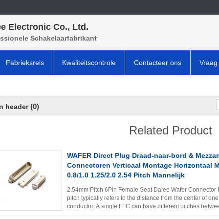
e Electronic Co., Ltd.
ssionele Schakelaarfabrikant
Fabrieksreis
Kwaliteitscontrole
Contacteer ons
Vraag 
(0)
n header
Related Product
WAFER Direct Plug Draad-naar-bord & Mezza
Connectoren Verticaal Montage Horizontaal 
0.8/1.0 1.25/2.0 2.54 Pitch Mannelijk
2.54mm Pitch 6Pin Female Seat Dalee Wafer Connector​ P
pitch typically refers to the distance from the center of on
conductor. A single FFC can have different pitches betwe
...
Lees meer