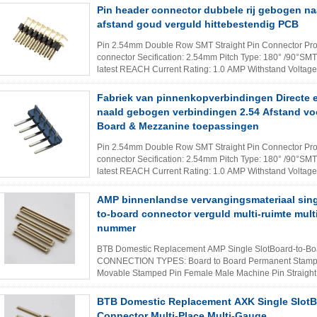
Pin header connector dubbele rij gebogen naa
afstand goud verguld hittebestendig PCB
Pin 2.54mm Double Row SMT Straight Pin Connector Pro
connector Secification: 2.54mm Pitch Type: 180° /90°SM
latest REACH Current Rating: 1.0 AMP Withstand Voltage
℃ - +105 ℃ Insulation ...
Lees meer
Fabriek van pinnenkopverbindingen Directe e
naald gebogen verbindingen 2.54 Afstand vo
Board & Mezzanine toepassingen
Pin 2.54mm Double Row SMT Straight Pin Connector Pro
connector Secification: 2.54mm Pitch Type: 180° /90°SM
latest REACH Current Rating: 1.0 AMP Withstand Voltage
℃ - +105 ℃ Insulation ...
Lees meer
AMP binnenlandse vervangingsmateriaal singl
to-board connector verguld multi-ruimte mult
nummer
BTB Domestic Replacement AMP Single SlotBoard-to-
CONNECTION TYPES: Board to Board Permanent Stamped
Movable Stamped Pin Female Male Machine Pin Straight
Through Hole Female Male PERMANENT ...
Lees mee
BTB Domestic Replacement AXK Single SlotB
Connector Multi-Place Multi-Gauge