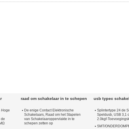
Temprature: -40 ℃ - +105 ℃ ...
Lees meer
r
raad om schakelaar in te schepen
usb typec schake
m Hoge
De enige Contact Elektronische
Splintertype 24 de 
Schakelaars, Raad om het Stapelen
Speldusb, USB 3,1 c
 de
van Schakelaaroppervlakte in te
2.0kgf-Toevoegingsk
0MΩ
schepen zetten op
SMT/ONDERDOMPEL