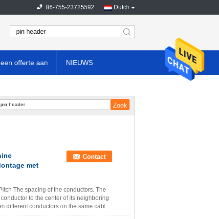
86-755-23725592
Dutch
search
een offerte aan
NIEUWS
nine
Contact
Montage met
itch The spacing of the conductors. The
e conductor to the center of its neighboring
en different conductors on the same cable,