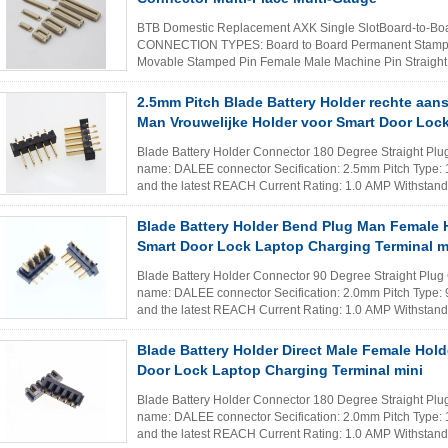
BTB Domestic Replacement AXK Single SlotBoard-to-
CONNECTION TYPES: Board to Board Permanent Stamped
Movable Stamped Pin Female Male Machine Pin Straight
Through Hole Female Male PERMANENT ...
Lees mee
2.5mm Pitch Blade Battery Holder rechte aans
Man Vrouwelijke Holder voor Smart Door Loc
Blade Battery Holder Connector 180 Degree Straight Plug
name: DALEE connector Secification: 2.5mm Pitch Type:
and the latest REACH Current Rating: 1.0 AMP Withstand
Temprature: -40 ℃ - +105 ℃ ...
Lees meer
Blade Battery Holder Bend Plug Man Female 
Smart Door Lock Laptop Charging Terminal m
Blade Battery Holder Connector 90 Degree Straight Plug 
name: DALEE connector Secification: 2.0mm Pitch Type:
and the latest REACH Current Rating: 1.0 AMP Withstand
Temprature: -40 ℃ - +105 ℃ ...
Lees meer
Blade Battery Holder Direct Male Female Hold
Door Lock Laptop Charging Terminal mini
Blade Battery Holder Connector 180 Degree Straight Plug
name: DALEE connector Secification: 2.0mm Pitch Type:
and the latest REACH Current Rating: 1.0 AMP Withstand