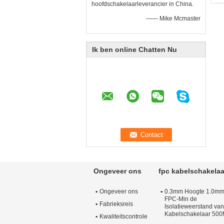
hoofdschakelaarleverancier in China.
—— Mike Mcmaster
Ik ben online Chatten Nu
Ongeveer ons
fpc kabelschakelaa
Ongeveer ons
0.3mm Hoogte 1.0m
FPC-Min de
Fabrieksreis
Isolatieweerstand van
Kabelschakelaar 50
Kwaliteitscontrole