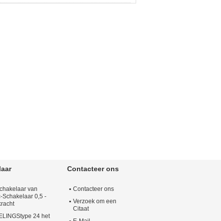
laar
Contacteer ons
Schakelaar van
Contacteer ons
-Schakelaar 0,5 -
Verzoek om een
racht
Citaat
INGStype 24 het
E-Mail