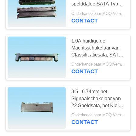
spelddalee SATA Type
van de Kleurenfamle het
Onderhandelbaar MOQ:Verhandelbaar
Zwarte voor
CONTACT
Computerproducten
1.0A huidige de
Machtsschakelaar van
Classificatiesata, SATA-
Interfaceschakelaar voor
Onderhandelbaar MOQ:Verhandelbaar
Medische apparatuur
CONTACT
3.5 - 6.74mm het
Signaalschakelaar van
22 Speldsata, het Kleine
SATA-Type van
Onderhandelbaar MOQ:Verhandelbaar
Schakelaarsmt
CONTACT