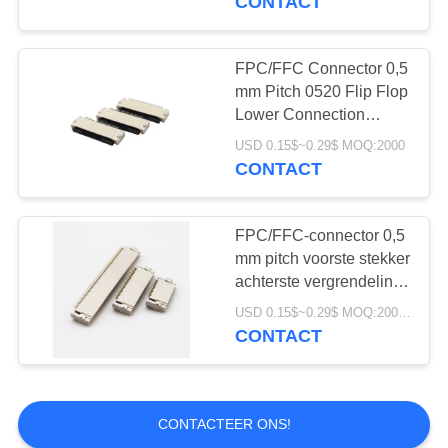
CONTACT
FPC/FFC Connector 0,5
mm Pitch 0520 Flip Flop
Lower Connection
Flexible Row Socket
USD 0.15$~0.29$ MOQ:2000
Height 2.0MM4-12-60P
CONTACT
FPC/FFC-connector 0,5
mm pitch voorste stekker
achterste vergrendeling
Flexible rij stopcontact
USD 0.15$~0.29$ MOQ:2000 stuks
hoogte 2,0 mm
CONTACT
4/12/40/60P
CONTACTEER ONS!