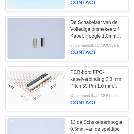
CONTACT
Type
De Schakelaar van de
Volledige ommekeerzif
Kabel, Hoogte 1.0mm
Elektrokabelschakelaars
Onderhandelbaar MOQ:Verhandelbaar
9-61 Spelden
CONTACT
PCB-bord FPC-
kabelverbinding 0,3 mm
Pitch 39 Pin 1,0 mm
High Easy On R/A Type
Onderhandelbaar MOQ:onderhandelbaar
CONTACT
13 de Schakelaarhoogte
0.3mm van de speldfpc