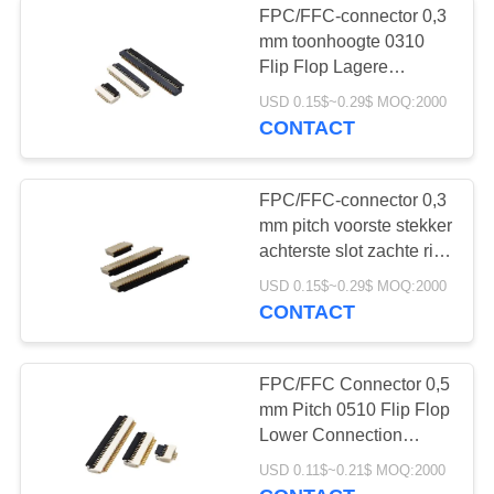
FPC/FFC-connector 0,3
mm toonhoogte 0310
Flip Flop Lagere
verbinding Flexibele
USD 0.15$~0.29$ MOQ:2000
rijbushoogte 1,0 mm9-
CONTACT
13-71p
FPC/FFC-connector 0,3
mm pitch voorste stekker
achterste slot zachte rij
stopcontact hoogte 1,0
USD 0.15$~0.29$ MOQ:2000
mm 9/13/41/71P
CONTACT
FPC/FFC Connector 0,5
mm Pitch 0510 Flip Flop
Lower Connection
Flexible Row Socket
USD 0.11$~0.21$ MOQ:2000
Height 1.0MM4-12-50P