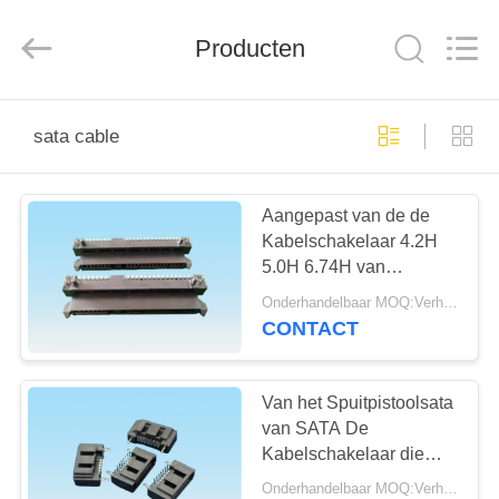
Ltd..
All
Rights
Reserved.
Producten
Developed
by
ECER
HUIS
sata cable
PRODUCTEN
Aangepast van de de
Kabelschakelaar 4.2H
ONGEVEER
5.0H 6.74H van
ONS
Kleurensata Vrouwelijk
Onderhandelbaar MOQ:Verhandelbaar
Soldeerseltype
CONTACT
FABRIEKSREIS
Van het Spuitpistoolsata
KWALITEITSCONTROLE
van SATA De
Kabelschakelaar die
Temprature -25℃ in
Onderhandelbaar MOQ:Verhandelbaar