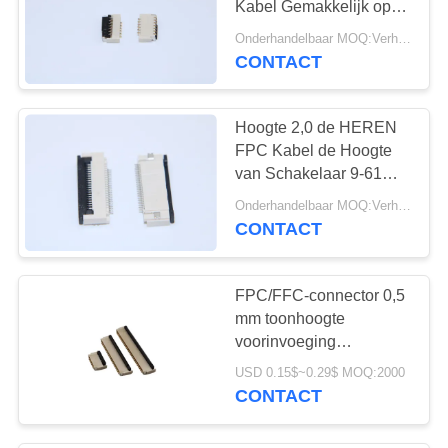
Kabel Gemakkelijk op
R/A SMT met Hoogte
Onderhandelbaar MOQ:Verhandelbaar
1,0 MM.
CONTACT
Hoogte 2,0 de HEREN
FPC Kabel de Hoogte
van Schakelaar 9-61
Spelden voor
Onderhandelbaar MOQ:Verhandelbaar
Communicatie Industrie
CONTACT
FPC/FFC-connector 0,5
mm toonhoogte
voorinvoeging
achtervergrendeling
USD 0.15$~0.29$ MOQ:2000
zachte rij
CONTACT
stopcontacthoogte 1,0
mm 4/12/30/50P