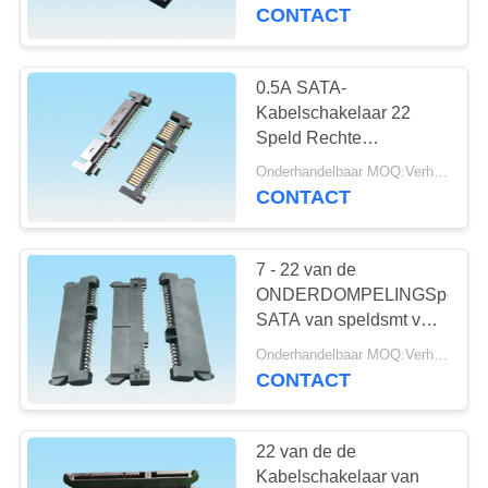
CONTACTEER
werking stellen aan 80℃
CONTACT
DALEE
ONS
0.5A SATA-
VERZOEK
Kabelschakelaar 22
OM
Speld Rechte
Mannelijke Schakelaar
EEN
Onderhandelbaar MOQ:Verhandelbaar
voor Harde Aandrijving
CONTACT
CITAAT
HDD
7 - 22 van de
NEWS
ONDERDOMPELINGSpcb
SATA van speldsmt van
de de Kabelschakelaar
SITEMAP
Onderhandelbaar MOQ:Verhandelbaar
HDD SATA de
CONTACT
Schakelaarmateriaal
PRIVACY
POLICY
22 van de de
Kabelschakelaar van