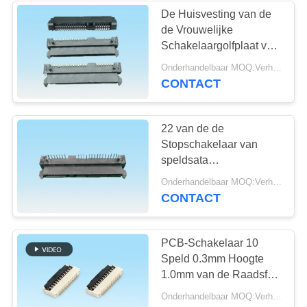
De Huisvesting van de
de Vrouwelijke
Schakelaargolfplaat van
premiesata voor SATA-
Onderhandelbaar MOQ:Verhandelbaar
de Schakelaar van
CONTACT
Computor van de
Machtsadapter
22 van de de
Stopschakelaar van
speldsata
Soldeerseltype
Onderhandelbaar MOQ:Verhandelbaar
Vrouwelijke Schakelaar
CONTACT
met Volgzame RoHS
PCB-Schakelaar 10
Speld 0.3mm Hoogte
1.0mm van de Raadsfpc
Kabel Hoge
Onderhandelbaar MOQ:Verhandelbaar
Gemakkelijk op R/A-