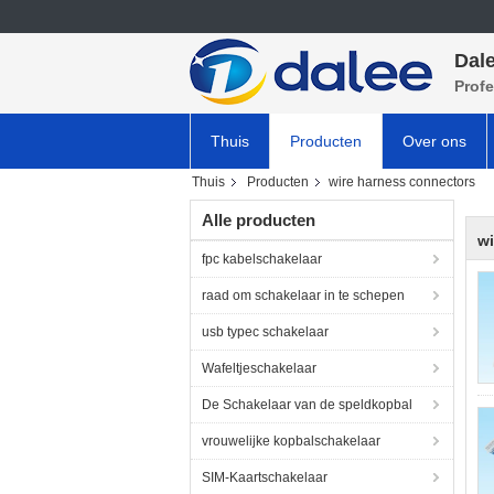
Dale
Profe
Thuis
Producten
Over ons
Thuis
Producten
wire harness connectors
Alle producten
wi
fpc kabelschakelaar
raad om schakelaar in te schepen
usb typec schakelaar
Wafeltjeschakelaar
De Schakelaar van de speldkopbal
vrouwelijke kopbalschakelaar
SIM-Kaartschakelaar