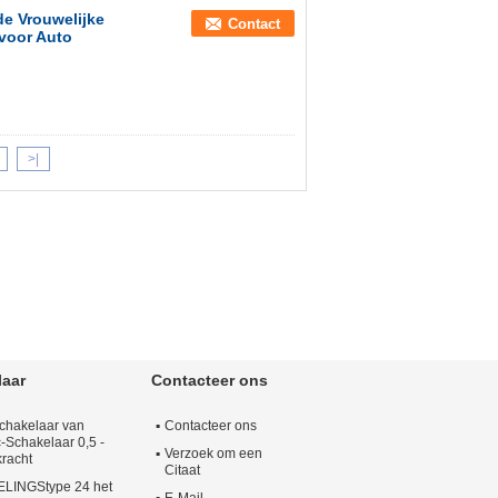
de Vrouwelijke
Contact
voor Auto
>|
laar
Contacteer ons
Schakelaar van
Contacteer ons
-Schakelaar 0,5 -
Verzoek om een
racht
Citaat
INGStype 24 het
E-Mail