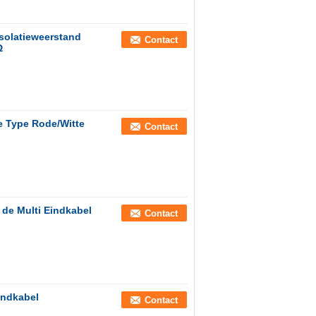
solatieweerstand
Contact
Ω
e Type Rode/Witte
Contact
 de Multi Eindkabel
Contact
indkabel
Contact