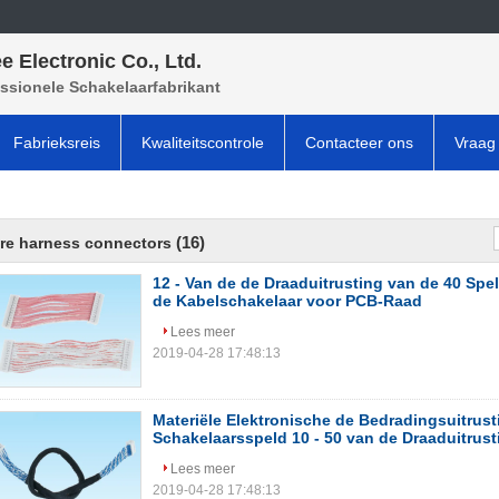
e Electronic Co., Ltd.
ssionele Schakelaarfabrikant
Fabrieksreis
Kwaliteitscontrole
Contacteer ons
Vraag 
(16)
re harness connectors
12 - Van de de Draaduitrusting van de 40 Spe
de Kabelschakelaar voor PCB-Raad
Lees meer
2019-04-28 17:48:13
Materiële Elektronische de Bedradingsuitrus
Schakelaarsspeld 10 - 50 van de Draaduitrust
Lees meer
2019-04-28 17:48:13