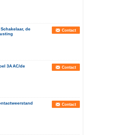
Schakelaar, de
Contact
rusting
bel 3A AC/de
Contact
ontactweerstand
Contact