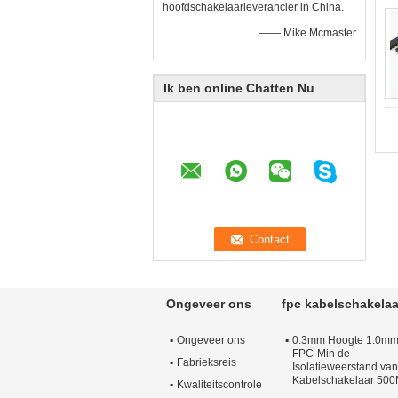
hoofdschakelaarleverancier in China.
—— Mike Mcmaster
Ik ben online Chatten Nu
Ongeveer ons
fpc kabelschakelaa
Ongeveer ons
0.3mm Hoogte 1.0m
FPC-Min de
Fabrieksreis
Isolatieweerstand van
Kabelschakelaar 50
Kwaliteitscontrole