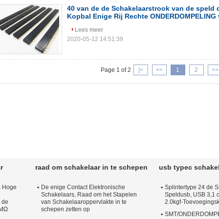
40 van de de Schakelaarstrook van de speld 
Kopbal Enige Rij Rechte ONDERDOMPELING 
Lees meer
2020-05-12 14:51:39
Page 1 of 2
|<
<<
1
2
>>
r
raad om schakelaar in te schepen
usb typec schake
m Hoge
De enige Contact Elektronische
Splintertype 24 de 
Schakelaars, Raad om het Stapelen
Speldusb, USB 3,1 c
 de
van Schakelaaroppervlakte in te
2.0kgf-Toevoegingsk
0MΩ
schepen zetten op
SMT/ONDERDOMPEL