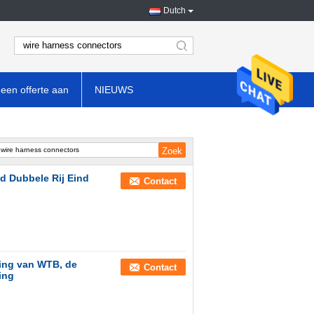
Dutch
search
een offerte aan
NIEUWS
ld Dubbele Rij Eind
Contact
ting van WTB, de
Contact
ing