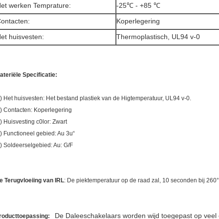
et werken Temprature:
-25℃ - +85 ℃
ontacten:
Koperlegering
et huisvesten:
Thermoplastisch, UL94 v-0
ateriële Specificatie:
) Het huisvesten: Het bestand plastiek van de Higtemperatuur, UL94 v-0.
) Contacten: Koperlegering
) Huisvesting c0lor: Zwart
) Functioneel gebied: Au 3u“
) Soldeerselgebied: Au: G/F
e Terugvloeiing van IRL
: De piektemperatuur op de raad zal, 10 seconden bij 26
De Daleeschakelaars worden wijd toegepast op veel d
roducttoepassing: