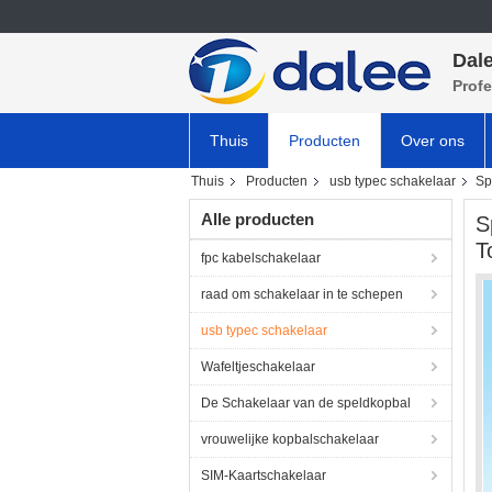
Dale
Profe
Thuis
Producten
Over ons
Thuis
Producten
usb typec schakelaar
Sp
Alle producten
S
T
fpc kabelschakelaar
raad om schakelaar in te schepen
usb typec schakelaar
Wafeltjeschakelaar
De Schakelaar van de speldkopbal
vrouwelijke kopbalschakelaar
SIM-Kaartschakelaar