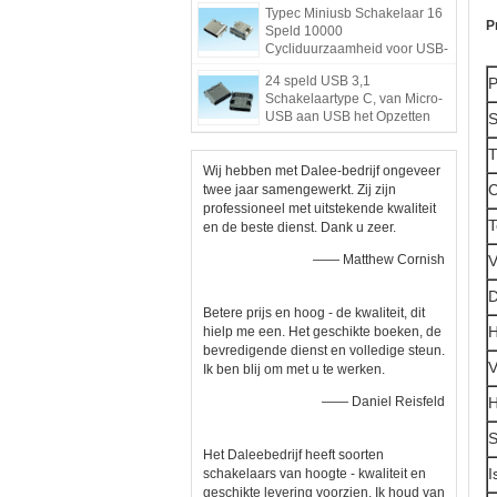
Typec Miniusb Schakelaar 16
P
Speld 10000
Cycliduurzaamheid voor USB-
Muurlader
24 speld USB 3,1
P
Schakelaartype C, van Micro-
USB aan USB het Opzetten
S
Schakelaarsmt
T
Wij hebben met Dalee-bedrijf ongeveer
C
twee jaar samengewerkt. Zij zijn
professioneel met uitstekende kwaliteit
T
en de beste dienst. Dank u zeer.
—— Matthew Cornish
V
D
Betere prijs en hoog - de kwaliteit, dit
H
hielp me een. Het geschikte boeken, de
bevredigende dienst en volledige steun.
V
Ik ben blij om met u te werken.
—— Daniel Reisfeld
H
S
Het Daleebedrijf heeft soorten
I
schakelaars van hoogte - kwaliteit en
geschikte levering voorzien. Ik houd van