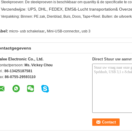
.
Steekproeven: De steekproeven is beschikbaar om quanltiy & de specificatie te cont
Verzendwijze: UPS, DHL, FEDEX, EMS&-Lucht transportation& Overze
.
. Verpakking: Binnen: PE zak, Dienblad, Buis, Doos, Tape+Reel. Buiten: de uitvoerk
,
,
abel:
micro- usb schakelaar
Mini-USB-connector
usb 3
ontactgegevens
alee Electronic Co., Ltd.
Direct Stuur uw aanv
ontactpersoon:
Ms. Vickey Chou
l.:
86-13425187581
ax:
86-0755-29593110