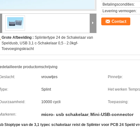
Betalingscondities:
Levering vermogen:
Contact
Grote Afbeelding :
Splintertype 24 de Schakelaar van
Speldusb, USB 3,1 c-Schakelaar 0,5 - 2.0kgf-
Toevoegingskracht
edetailleerde productomschrijving
Geslacht:
vrouwtjes
Pinnetje:
Type:
Splint
Het werken Tempra
Duurzaamheid:
10000 cycli
Toepassing:
micro- usb schakelaar
Mini-USB-connector
Markeren:
,
sb Stoptype van de 3,1 typec schakelaar reist de Splinter voor PCB 24 Speld v