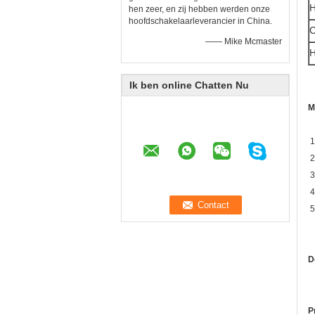
H
hen zeer, en zij hebben werden onze
hoofdschakelaarleverancier in China.
C
—— Mike Mcmaster
H
Ik ben online Chatten Nu
M
1
2
3
4
5
D
P