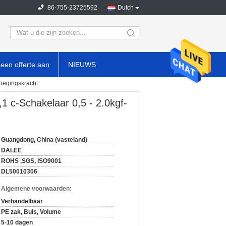
86-755-23725592
Dutch
search
een offerte aan
NIEUWS
voegingskracht
1 c-Schakelaar 0,5 - 2.0kgf-
Guangdong, China (vasteland)
DALEE
ROHS ,SGS, ISO9001
DL50010306
n Algemene voorwaarden:
Verhandelbaar
PE zak, Buis, Volume
5-10 dagen