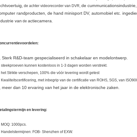
uchtvoertuig,
de cummunicationsindustrie
de achter videorecorder van DVR,
omputer
randproducten, de hand minisport DV,
automobiel etc. ingedi
ndustrie van
actiecamera
.
de
oncurrentievoordelen:
, Sterk R&D-team gespecialiseerd in schakelaar en modelontwerp.
, steekproeven kunnen kostenloos in 1-3 dagen worden verstrekt.
, het Strikte verschepen, 100% die vóór levering wordt getest
, Kwaliteitscertificering, met inbegrip van de certificatie van ROHS, SGS, van ISO9
, meer dan 10 ervaring van het jaar in de elektronische zaken.
etalingstermijn en levering:
. MOQ: 1000pcs.
. Handelstermijnen: FOB- Shenzhen of EXW.