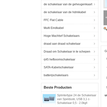
de schakelaar van de geheugenkaart
de schakelaar van de hdmikabel
FFC Flat Cable
Multi Eindkabel
Hoge Machtsrf Schakelaars
draad aan draad schakelaar
G
Draad om Schakelaar in te schepen
rj45 hefboomschakelaar
SATA-Kabelschakelaar
batterijschakelaars
Beste Producten
Splintertype 24 de Schakelaar
u
van Speldusb, USB 3,1 c-
Schakelaar 0,5 - 2.0kgf-
Toevoegingskracht