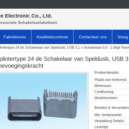
e Electronic Co., Ltd.
ssionele Schakelaarfabrikant
Fabrieksreis
Kwaliteitscontrole
Contacteer ons
Vraag 
lintertype 24 de Schakelaar van Speldusb, USB 3,1 c-Schakelaar 0,5 - 2.0kgf-Toe
plintertype 24 de Schakelaar van Speldusb, USB 3,
oevoegingskracht
Productdetails:
Plaats van herkomst:
Merknaam:
Certificering:
Modelnummer:
Betalen & Verzende
Min. bestelaantal:
Verpakking Details:
Levertijd: