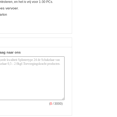
roleren, en het is vrij voor 1-30 PCs.
es vervoer
.
arton
raag naar ons
(
0
/ 3000)