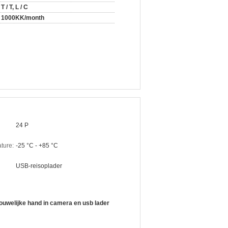
T / T, L / C
1000KK/month
24 P
ture:
-25 °C - +85 °C
USB-reisoplader
rouwelijke hand in camera en usb lader