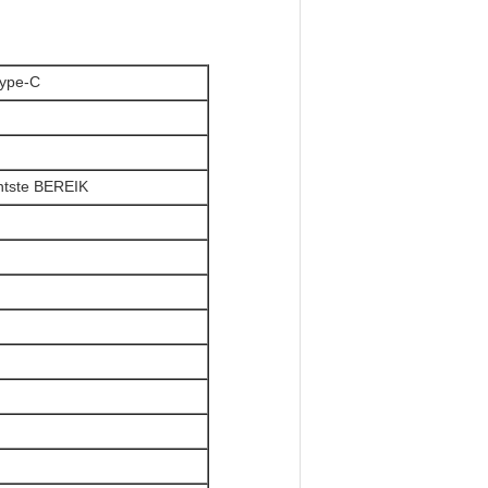
type-C
ntste BEREIK