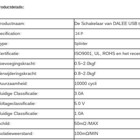
roductdetails:
roductnaam:
De Schakelaar van DALEE USB 
ecification:
24 P
ype:
Splinter
ertificatie:
ISO9001, UL, ROHS en het rece
oevoegingskracht:
0.5~2.0kgf
erwijderingskracht:
0.8~2.0kgf
uurzaamheid:
10000 cycli
uidige Classificatie:
3.0A
oltageclassificatie:
5.0 V
uidige Classificatie:
1.0A
child:
50mΩ /MAX
solatieweerstand:
100mΩ/MIN