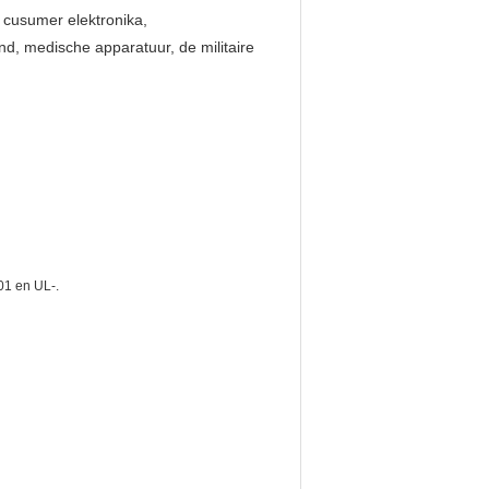
,
cusumer elektronika,
end, medische apparatuur
, de militaire
001 en UL-.