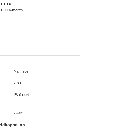
T/T, L/C
1000K/month
Mannetje
2-80
PCB-raad
Zwart
eldkopbal op