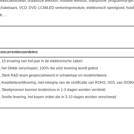
lektriciteitsmeter, draadloze telefoon, mobiele telefoon, interphone, programma-ge
chakelaars, VCD, DVD, LCM/LED-vertoningsmodule, elektronisch speelgoed, hui
tc….
oncurrentievoordelen:
, 10 ervaring van het jaar in de elektronische zaken
, het Strikte verschepen, 100% die vóór levering wordt getest
, Sterk R&D-team gespecialiseerd in schakelaar en modelontwerp
, Kwaliteitscertificering, met inbegrip van de certificatie van ROHS, SGS, van ISO9
, Steekproeven kunnen kostenloos in 1-3 dagen worden verstrekt
, Snelle levering, het kopen orden die in 3-10 dagen worden verscheept