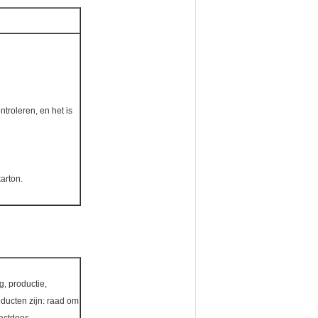
troleren, en het is
arton.
g, productie,
oducten zijn: raad om