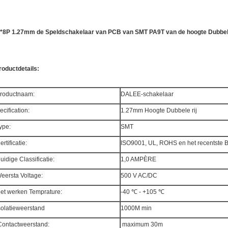
*8P 1.27mm de Speldschakelaar van PCB van SMT PA9T van de hoogte Dubbele 
roductdetails:
roductnaam:
DALEE-schakelaar
ecification:
1.27mm Hoogte Dubbele rij
ype:
SMT
ertificatie:
ISO9001, UL, ROHS en het recentste
uidige Classificatie:
1,0 AMPÈRE
eersta Voltage:
500 V AC/DC
et werken Temprature:
-40 ℃ - +105 ℃
solatieweerstand
1000M min
ontactweerstand:
maximum 30m