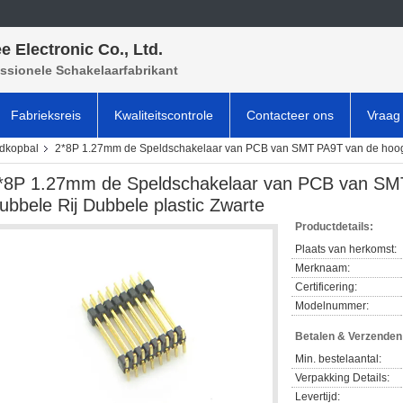
e Electronic Co., Ltd.
ssionele Schakelaarfabrikant
Fabrieksreis
Kwaliteitscontrole
Contacteer ons
Vraag 
ldkopbal
2*8P 1.27mm de Speldschakelaar van PCB van SMT PA9T van de hoogt
*8P 1.27mm de Speldschakelaar van PCB van SM
ubbele Rij Dubbele plastic Zwarte
Productdetails:
Plaats van herkomst:
Merknaam:
Certificering:
Modelnummer:
Betalen & Verzende
Min. bestelaantal:
Verpakking Details:
Levertijd: