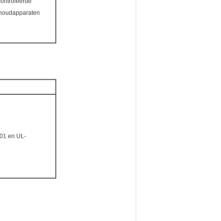
controleerde
shoudapparaten
001 en UL-