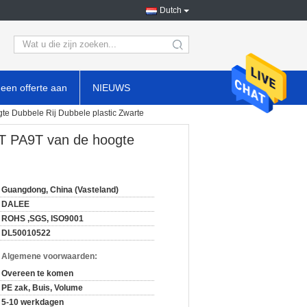
Dutch
search
een offerte aan
NIEUWS
e Dubbele Rij Dubbele plastic Zwarte
T PA9T van de hoogte
Guangdong, China (Vasteland)
DALEE
ROHS ,SGS, ISO9001
DL50010522
n Algemene voorwaarden:
Overeen te komen
PE zak, Buis, Volume
5-10 werkdagen