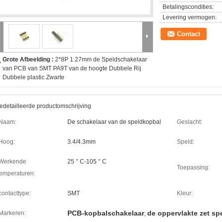
Betalingscondities:
Levering vermogen:
Contact
Grote Afbeelding :
2*8P 1.27mm de Speldschakelaar
van PCB van SMT PA9T van de hoogte Dubbele Rij
Dubbele plastic Zwarte
edetailleerde productomschrijving
Naam:
De schakelaar van de speldkopbal
Geslacht:
Hoog:
3.4/4.3mm
Speld:
Werkende
25 ° C-105 ° C
Toepassing:
emperaturen:
contacttype:
SMT
Kleur:
PCB-kopbalschakelaar
de oppervlakte zet sp
Markeren:
,