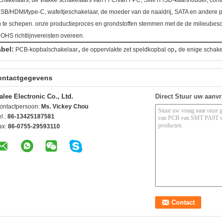
chakelaars, de vlakke schakelaars van FFC/van FPC, SIM/TF/SD-kaarthouder, con
SB/HDMI/type-C, wafeltjeschakelaar, de moeder van de naaldrij, SATA en andere 
n te schepen. onze productieproces en grondstoffen stemmen met de de milieube
OHS richtlijnvereisten overeen.
,
,
abel:
PCB-kopbalschakelaar
de oppervlakte zet speldkopbal op
de enige schake
ontactgegevens
alee Electronic Co., Ltd.
Direct Stuur uw aanv
ontactpersoon:
Ms. Vickey Chou
l.:
86-13425187581
ax:
86-0755-29593110