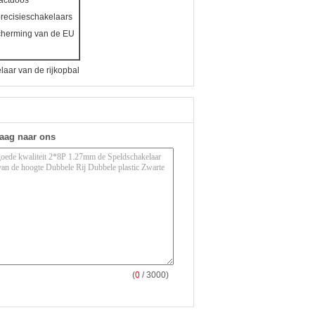
tactdoos
precisieschakelaars
scherming van de EU
laar van de rijkopbal
raag naar ons
(
0
/ 3000)