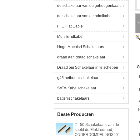
de schakelaar van de geheugenkaart
de schakelaar van de hdmikabel
FFC Flat Cable
Multi Eindkabel
Hoge Machtsrf Schakelaars
draad aan draad schakelaar
G
Draad om Schakelaar in te schepen
rj45 hefboomschakelaar
SATA-Kabelschakelaar
batterijschakelaars
T
Beste Producten
2 - 50 Schakelaars van de
speld de Elektrodraad,
ONDERDOMPELINGS90°
Type de Machtsschakelaar