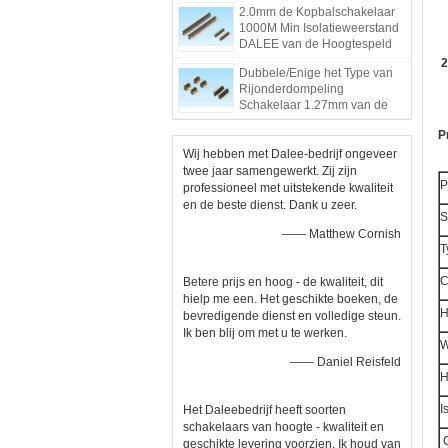
2.0mm de Kopbalschakelaar
van de Speldkopbal
1000M Min Isolatieweerstand
DALEE van de Hoogtespeld
2
Dubbele/Enige het Type van
Rijonderdompeling
Schakelaar 1.27mm van de
Speldkopbal Hoogtepbt Norm
P
Wij hebben met Dalee-bedrijf ongeveer
twee jaar samengewerkt. Zij zijn
P
professioneel met uitstekende kwaliteit
en de beste dienst. Dank u zeer.
S
—— Matthew Cornish
T
C
Betere prijs en hoog - de kwaliteit, dit
hielp me een. Het geschikte boeken, de
H
bevredigende dienst en volledige steun.
Ik ben blij om met u te werken.
W
—— Daniel Reisfeld
H
I
Het Daleebedrijf heeft soorten
schakelaars van hoogte - kwaliteit en
C
geschikte levering voorzien. Ik houd van