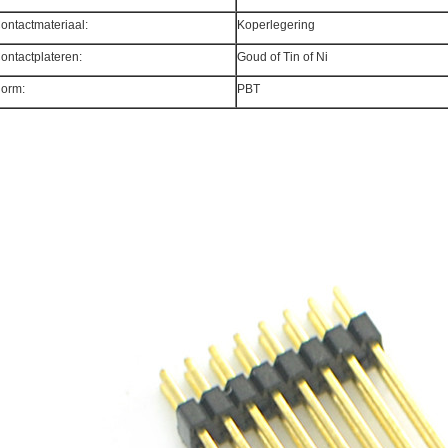
ontactmateriaal:
Koperlegering
ontactplateren:
Goud of Tin of Ni
orm:
PBT