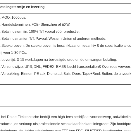
etalingstermijn en levering:
. MOQ: 1000pcs.
. Handelstermijnen: FOB- Shenzhen of EXW.
. Betalingstermijn: 100% T/T vooraf vóór productie.
. Betalingsmanier: T/T, Paypal, Western Union of anderen methode.
. Steekproeven: De steekproeven is beschikbaar om quanltiy & de specificatie te con
rij voor 1-30 PCs.
. Levertijd: 3-15 werkdagen na bevestigde orde en de ontvangen betaling.
. Verzendwijze: UPS, DHL, FEDEX, EMS&-Lucht transportation& Overzees vervoer.
. Verpakking: Binnen: PE zak, Dienblad, Buis, Doos, Tape+Reel. Buiten: de uitvoerk
s het Dalee Elektronische bedrijf een high-tech bedrijf dat vormontwerp, ontwikkelin
roductie, en verkoop als professionele schakelaarfabrikant integreert. Zijn hoofdpr