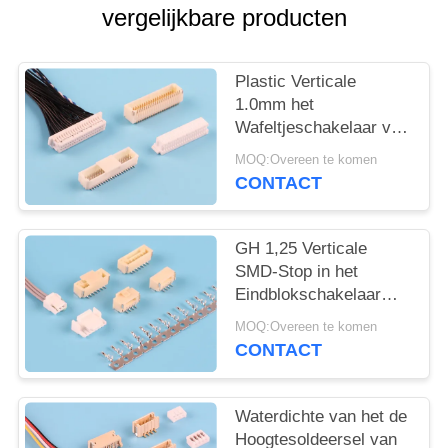
vergelijkbare producten
Plastic Verticale
1.0mm het
Wafeltjeschakelaar van
de Hoogte Dubbele Rij
MOQ:Overeen te komen
CONTACT
GH 1,25 Verticale
SMD-Stop in het
Eindblokschakelaar
van LCP
MOQ:Overeen te komen
CONTACT
Waterdichte van het de
Hoogtesoldeersel van