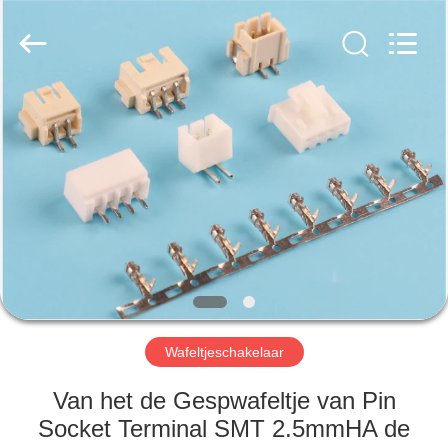
©
2019
-
2025
Dalee
Electronic
Co.,
Ltd..
HUIS
All
Rights
Reserved.
Developed
by
PRODUCTEN
ECER
ONGEVEER
ONS
FABRIEKSREIS
Wafeltjeschakelaar
KWALITEITSCONTROLE
Van het de Gespwafeltje van Pin
Socket Terminal SMT 2.5mmHA de