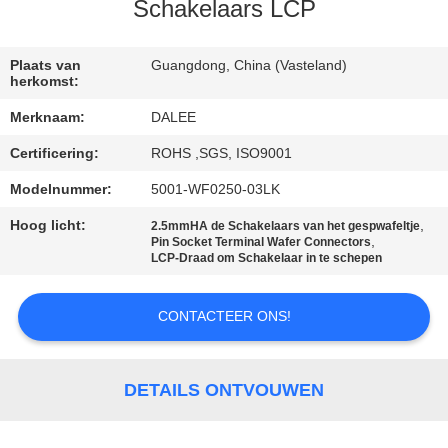
CONTACTEER
Schakelaars LCP
ONS
Plaats van
Guangdong, China (Vasteland)
herkomst:
VERZOEK
Merknaam:
DALEE
OM
Certificering:
ROHS ,SGS, ISO9001
EEN
Modelnummer:
5001-WF0250-03LK
CITAAT
Hoog licht:
,
2.5mmHA de Schakelaars van het gespwafeltje
,
Pin Socket Terminal Wafer Connectors
NEWS
LCP-Draad om Schakelaar in te schepen
CONTACTEER ONS!
SITEMAP
PRIVACY
DETAILS ONTVOUWEN
POLICY