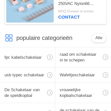
250VAC Nylon66
1.5mm de
MOQ:Overeen te komen
Draadschakelaar
CONTACT
populaire categorieën
Alle
raad om schakelaar
fpc kabelschakelaar
in te schepen
usb typec schakelaar
Wafeltjeschakelaar
De Schakelaar van
vrouwelijke
de speldkopbal
kopbalschakelaar
de schakelaar van de