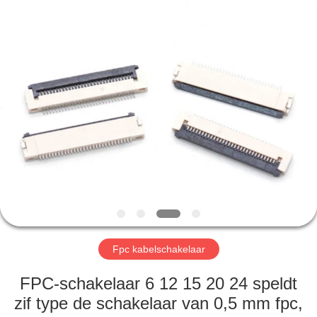
Co.,
Ltd..
All
Rights
Reserved.
Developed
by
ECER
HUIS
PRODUCTEN
ONGEVEER
ONS
FABRIEKSREIS
Fpc kabelschakelaar
KWALITEITSCONTROLE
FPC-schakelaar 6 12 15 20 24 speldt
zif type de schakelaar van 0,5 mm fpc,