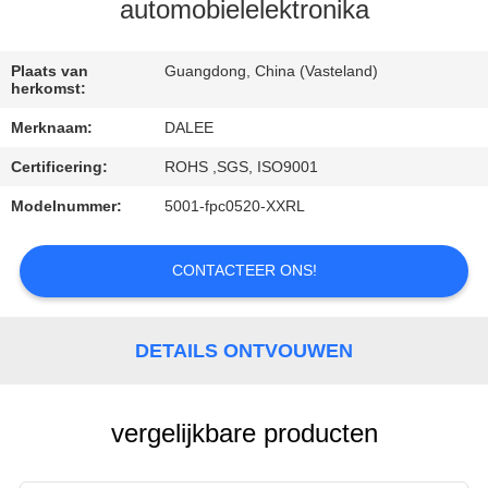
CONTACTEER
automobielelektronika
ONS
Plaats van
Guangdong, China (Vasteland)
herkomst:
VERZOEK
Merknaam:
DALEE
OM
Certificering:
ROHS ,SGS, ISO9001
EEN
Modelnummer:
5001-fpc0520-XXRL
CITAAT
CONTACTEER ONS!
NEWS
SITEMAP
DETAILS ONTVOUWEN
PRIVACY
vergelijkbare producten
POLICY