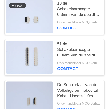
13 de
Schakelaarhoogte
0.3mm van de speldfpc
Kabel Gemakkelijk op
Onderhandelbaar MOQ:Verhandelbaar
R/A SMT met Hoogte
CONTACT
1,0 MM.
51 de
Schakelaarhoogte
0.3mm van de speldfpc
Flex Kabel
Onderhandelbaar MOQ:Verhandelbaar
gemakkelijk-op R/A
CONTACT
SMT voor Medische
apparatuur
De Schakelaar van de
Volledige ommekeerzif
Kabel, Hoogte 1.0mm
Elektrokabelschakelaars
Onderhandelbaar MOQ:Verhandelbaar
9-61 Spelden