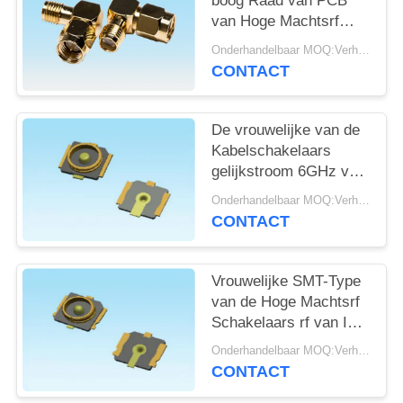
boog Raad van PCB
van Hoge Machtsrf
Schakelaars UL94V-0
Onderhandelbaar MOQ:Verhandelbaar
de Materiële
CONTACT
Contacterende
De vrouwelijke van de
Kabelschakelaars
gelijkstroom 6GHz van
SMD IPEX Coaxiale
Onderhandelbaar MOQ:Verhandelbaar
Toepasselijke
CONTACT
Frequentie
Vrouwelijke SMT-Type
van de Hoge Machtsrf
Schakelaars rf van IPX
de Beëindigingslading
Onderhandelbaar MOQ:Verhandelbaar
voor WiFi-Routers
CONTACT