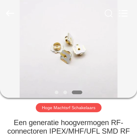
Ltd..
All
Rights
Reserved.
Developed
by
ECER
HUIS
PRODUCTEN
ONGEVEER
ONS
FABRIEKSREIS
Hoge Machtsrf Schakelaars
KWALITEITSCONTROLE
Een generatie hoogvermogen RF-
connectoren IPEX/MHF/UFL SMD RF