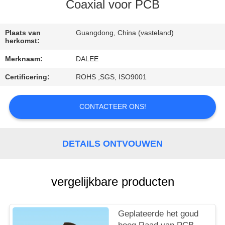
CONTACTEER
Coaxial voor PCB
ONS
Plaats van
Guangdong, China (vasteland)
herkomst:
VERZOEK
Merknaam:
DALEE
OM
Certificering:
ROHS ,SGS, ISO9001
EEN
CITAAT
CONTACTEER ONS!
NEWS
DETAILS ONTVOUWEN
SITEMAP
vergelijkbare producten
PRIVACY
POLICY
Geplateerde het goud