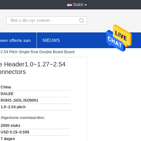
Dutch
search
een offerte aan
NIEUWS
~2.54 Pitch Single Row Double Board Board
ke Header1.0~1.27~2.54
onnectors
China
DALEE
ROHS ,SGS, ISO9001
1.0~2.54 pitch
n Algemene voorwaarden:
2000 stuks
USD 0.1$~0.59$
7 dagen