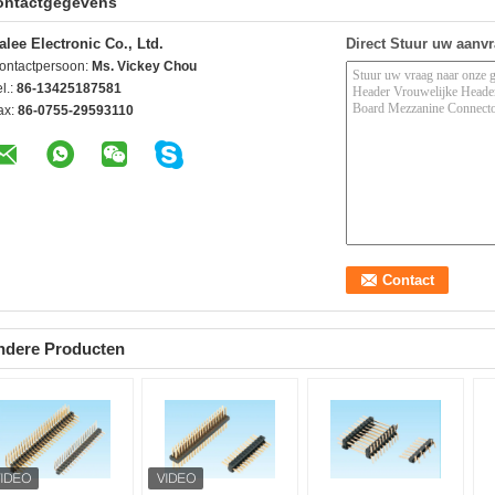
ontactgegevens
alee Electronic Co., Ltd.
Direct Stuur uw aanv
ontactpersoon:
Ms. Vickey Chou
l.:
86-13425187581
ax:
86-0755-29593110
ndere Producten