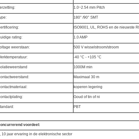
erzetting:
1.0~2.54 mm Pitch
ype:
180° /90° SMT
ertificering:
ISO9001, UL, ROHS en de nieuwste
uidige rating:
1.0 AMP
oltage weerstaan:
500 V wisselstroom/stroom
erktemperatuur:
-40 °C - +105 °C
solatieweerstand
1000M min
ontactweerstand:
Maximaal 30 m
ontactmateriaal:
koperen legering
ontactplating:
Goud of tin of ni
tandard:
PBT
oncurrerend voordeel:
, 10 jaar ervaring in de elektronische sector