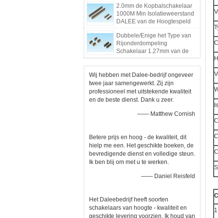
2.0mm de Kopbalschakelaar
van de Speldkopbal
V
1000M Min Isolatieweerstand
DALEE van de Hoogtespeld
T
Dubbele/Enige het Type van
C
Rijonderdompeling
Schakelaar 1.27mm van de
H
Speldkopbal Hoogtepbt Norm
V
Wij hebben met Dalee-bedrijf ongeveer
twee jaar samengewerkt. Zij zijn
W
professioneel met uitstekende kwaliteit
en de beste dienst. Dank u zeer.
I
—— Matthew Cornish
C
C
Betere prijs en hoog - de kwaliteit, dit
hielp me een. Het geschikte boeken, de
C
bevredigende dienst en volledige steun.
Ik ben blij om met u te werken.
S
—— Daniel Reisfeld
C
Het Daleebedrijf heeft soorten
schakelaars van hoogte - kwaliteit en
1
geschikte levering voorzien. Ik houd van