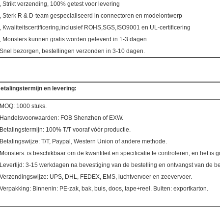
, Strikt verzending, 100% getest voor levering
, Sterk R & D-team gespecialiseerd in connectoren en modelontwerp
, Kwaliteitscertificering,inclusief ROHS,SGS,ISO9001 en UL-certificering
, Monsters kunnen gratis worden geleverd in 1-3 dagen
Snel bezorgen, bestellingen verzonden in 3-10 dagen.
etalingstermijn en levering:
MOQ: 1000 stuks.
Handelsvoorwaarden: FOB Shenzhen of EXW.
Betalingstermijn: 100% T/T vooraf vóór productie.
Betalingswijze: T/T, Paypal, Western Union of andere methode.
Monsters: is beschikbaar om de kwantiteit en specificatie te controleren, en het is gr
Levertijd: 3-15 werkdagen na bevestiging van de bestelling en ontvangst van de be
Verzendingswijze: UPS, DHL, FEDEX, EMS, luchtvervoer en zeevervoer.
Verpakking: Binnenin: PE-zak, bak, buis, doos, tape+reel. Buiten: exportkarton.