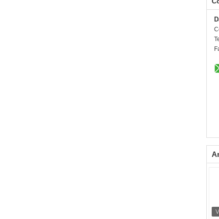
C
D
C
Te
F
A