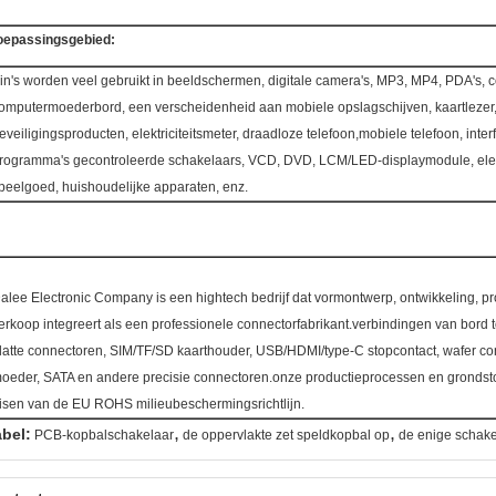
oepassingsgebied:
in's worden veel gebruikt in beeldschermen, digitale camera's, MP3, MP4, PDA's, 
omputermoederbord, een verscheidenheid aan mobiele opslagschijven, kaartlezer
eveiligingsproducten, elektriciteitsmeter, draadloze telefoon,mobiele telefoon, inter
rogramma's gecontroleerde schakelaars, VCD, DVD, LCM/LED-displaymodule, ele
peelgoed, huishoudelijke apparaten, enz.
alee Electronic Company is een hightech bedrijf dat vormontwerp, ontwikkeling, pr
erkoop integreert als een professionele connectorfabrikant.verbindingen van bord 
latte connectoren, SIM/TF/SD kaarthouder, USB/HDMI/type-C stopcontact, wafer con
oeder, SATA en andere precisie connectoren.onze productieprocessen en grondst
isen van de EU ROHS milieubeschermingsrichtlijn.
,
,
abel:
PCB-kopbalschakelaar
de oppervlakte zet speldkopbal op
de enige schake