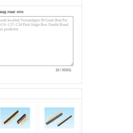
raag naar ons
(
0
/ 3000)