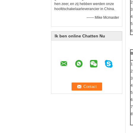
2
hen zeer, en zij hebben werden onze
hoofdschakelaarleverancier in China.
3
4
—— Mike Mcmaster
5
6
Ik ben online Chatten Nu
B
1
2
3
4
5
6
7
8