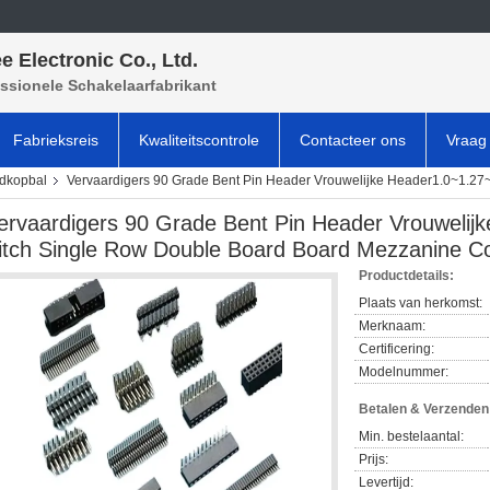
e Electronic Co., Ltd.
ssionele Schakelaarfabrikant
Fabrieksreis
Kwaliteitscontrole
Contacteer ons
Vraag 
ldkopbal
Vervaardigers 90 Grade Bent Pin Header Vrouwelijke Header1.0~1.27
ervaardigers 90 Grade Bent Pin Header Vrouwelij
itch Single Row Double Board Board Mezzanine C
Productdetails:
Plaats van herkomst:
Merknaam:
Certificering:
Modelnummer:
Betalen & Verzende
Min. bestelaantal:
Prijs:
Levertijd: