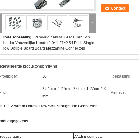
Contact
Grote Afbeelding :
Vervaardigers 90 Grade Bent Pin
Header Vrouwelijke Header1.0~1.27~2.54 Pitch Single
Row Double Board Board Mezzanine Connectors
edetailleerde productomschrijving
Proefproef:
10
Toepassing:
2.54mm, 1.27mm, 2.0mm, 1.27mm,1.0
Pitch:
Pinnetje:
mm
in 1.0~2.54mm Double Row SMT Straight Pin Connector
roductgegevens:
roductnaam:
DALEE-connector