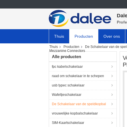
Dale
Profe
Thuis
Producten
Over ons
Thuis
Producten
De Schakelaar van de spe
Mezzanine Connectors
Alle producten
V
P
fpc kabelschakelaar
raad om schakelaar in te schepen
usb typec schakelaar
Wafeltjeschakelaar
De Schakelaar van de speldkopbal
vrouwelijke kopbalschakelaar
SIM-Kaartschakelaar