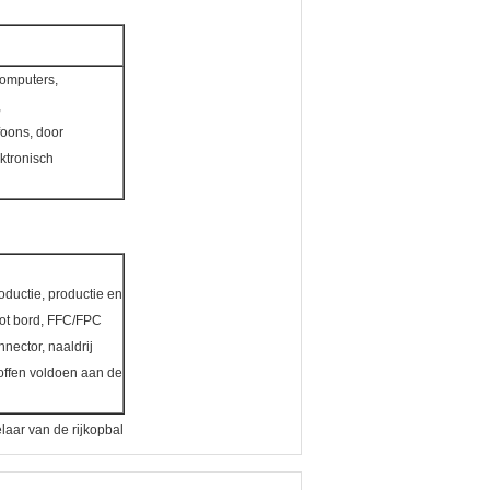
computers,
,
foons, door
ktronisch
oductie, productie en
tot bord, FFC/FPC
nector, naaldrij
offen voldoen aan de
laar van de rijkopbal