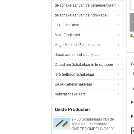
de schakelaar van de geheugenkaart
de schakelaar van de hdmikabel
FFC Flat Cable
Multi Eindkabel
Hoge Machtsrf Schakelaars
draad aan draad schakelaar
G
Draad om Schakelaar in te schepen
rj45 hefboomschakelaar
SATA-Kabelschakelaar
batterijschakelaars
P
Beste Producten
P
2 - 50 Schakelaars van de
speld de Elektrodraad,
ONDERDOMPELINGS90°
P
Type de Machtsschakelaar