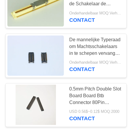
de Schakelaar de
Vrouwelijke Kopbal in te
Onderhandelbaar MOQ:Verhandelbaar
schepen H3.7mm
CONTACT
AC/DC
De mannelijke Typeraad
om Machtsschakelaars
in te schepen vervangt
Kyocera 14-5805-024-
Onderhandelbaar MOQ:Verhandelbaar
000-829+
CONTACT
0.5mm Pitch Double Slot
Board Board Btb
Connector 80Pin
Combined Height 4.0
USD 0.56$~0.12$ MOQ:2000
Gold-plated PCBA
CONTACT
Patch Socket voor PCB-
toepassingen