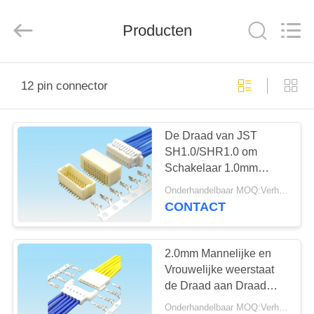
Co.,
Ltd..
All
Rights
Producten
Reserved.
Developed
by
ECER
HUIS
12 pin connector
PRODUCTEN
De Draad van JST
SH1.0/SHR1.0 om
ONGEVEER
Schakelaar 1.0mm
ONS
Hoogte 2 - 16 Speld in te
Onderhandelbaar MOQ:Verhandelbaar
schepen ISO9001
CONTACT
FABRIEKSREIS
2.0mm Mannelijke en
KWALITEITSCONTROLE
Vrouwelijke weerstaat
de Draad aan Draad
Schakelaar 250V
Onderhandelbaar MOQ:Verhandelbaar