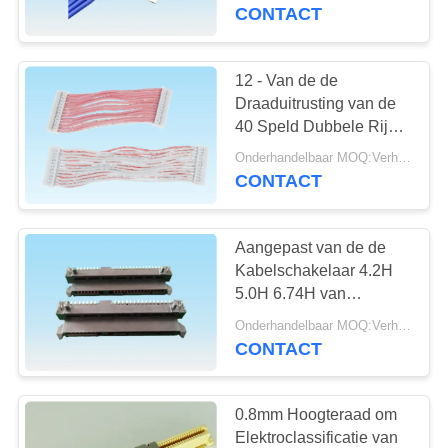
CONTACTEER
AC/Min Voltage
CONTACT
ONS
12 - Van de de
VERZOEK
Draaduitrusting van de
OM
40 Speld Dubbele Rij
Eind de
EEN
Onderhandelbaar MOQ:Verhandelbaar
Kabelschakelaar voor
CONTACT
CITAAT
PCB-Raad
Aangepast van de de
NEWS
Kabelschakelaar 4.2H
5.0H 6.74H van
Kleurensata Vrouwelijk
SITEMAP
Onderhandelbaar MOQ:Verhandelbaar
Soldeerseltype
CONTACT
PRIVACY
POLICY
0.8mm Hoogteraad om
Elektroclassificatie van