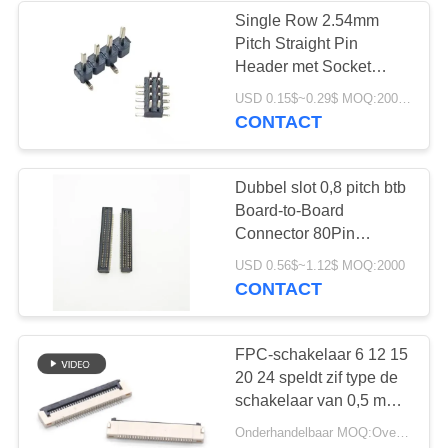
Single Row 2.54mm
Pitch Straight Pin
Header met Socket
1*2/3/4/5/6/7/8/10/12/15/20/4
USD 0.15$~0.29$ MOQ:2000 stuks
voor PCB-toepassingen
CONTACT
Dubbel slot 0,8 pitch btb
Board-to-Board
Connector 80Pin
Mannelijk Vrouwelijk
USD 0.56$~1.12$ MOQ:2000
Blockhoogte 6,5mmH
CONTACT
SMD Terminal Goud
geplatteerd
FPC-schakelaar 6 12 15
20 24 speldt zif type de
schakelaar van 0,5 mm
fpc,
Onderhandelbaar MOQ:Overeen te komen
automobielelektronika